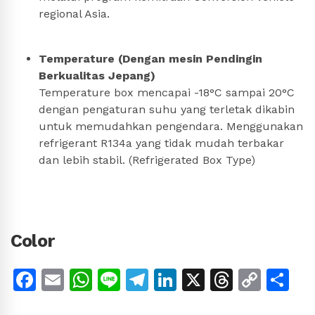
regional Asia.
Temperature (Dengan mesin Pendingin
Berkualitas Jepang)
Temperature box mencapai -18°C sampai 20°C
dengan pengaturan suhu yang terletak dikabin
untuk memudahkan pengendara. Menggunakan
refrigerant R134a yang tidak mudah terbakar
dan lebih stabil. (Refrigerated Box Type)
Color
Facebook
Email
WhatsApp
Line
Telegram
LinkedIn
X
Thread
Copy
Sh
Link